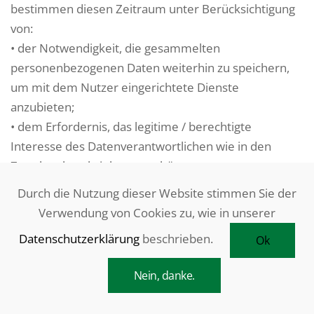
bestimmen diesen Zeitraum unter Berücksichtigung
von:
• der Notwendigkeit, die gesammelten
personenbezogenen Daten weiterhin zu speichern,
um mit dem Nutzer eingerichtete Dienste
anzubieten;
• dem Erfordernis, das legitime / berechtigte
Interesse des Datenverantwortlichen wie in den
Zwecken beschrieben zu schützen;
• dem Vorhandensein spezifischer rechtlicher
Durch die Nutzung dieser Website stimmen Sie der
(nationaler) Verpflichtungen, die die Verarbeitung und
Verwendung von Cookies zu, wie in unserer
die damit verbundene Speicherung für bestimmte
Datenschutzerklärung
beschrieben.
Ok
Zeiträume notwendig machen.
Im Hinblick auf die Speicherung von Bewerberdaten
Nein, danke.
gilt dabei ergänzend Folgendes:
• Schließen wir oder ein Kunde einen